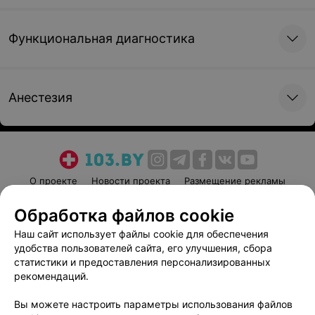
Функциональная диагностика
Анестезия
О проекте
Новости проекта
Размещение рекламы
Медицинский маркетинг
Публичный договор
Обработка файлов cookie
Пользовательское соглашение
Способы оплаты
Наш сайт использует файлы cookie для обеспечения
Вакансии
Партнеры
удобства пользователей сайта, его улучшения, сбора
Написать руководителю 103.by
статистики и предоставления персонализированных
рекомендаций.
Написать в поддержку
Персональные настройки cookie
Вы можете настроить параметры использования файлов