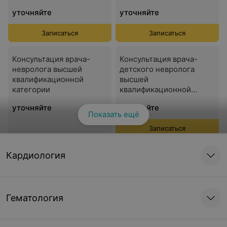
уточняйте
уточняйте
Записаться
Записаться
Консультация врача-
Консультация врача-
невролога высшей
детского невролога
квалификационной
высшей
категории
квалификационной
категории
уточняйте
уточняйте
Показать ещё
Записаться
Кардиология
Процедуры, манипуляции
Лечение мигрени
Лечение бруксизма с
ботулотоксином
использованием
Гематология
(релатокс)
ботулотоксина
(релатокс)