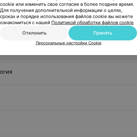
биопсия из
Биопсия шейки матки,
Забор мазк
cookie или изменить свое согласие в более позднее время.
вульвы радиоволновым
исследован
Для получения дополнительной информации о целях,
электродом
гинекологи
сроках и порядке использования файлов cookie вы можете
ознакомиться с нашей
Политикой обработки файлов cookie
уточняйте
уточняйте
Отклонить
Принять
Персональные настройки Cookie
Забор мазка-отпечатка
Кольпоскоп
ри
отделяемого из соска
ме врача в
молочной железы в
гинекологии
огия
уточняйте
уточняйте
асширенная
Панч-биопсия вульвы
Соскоб из 
к приему)
канала (бе
гинеколога
уточняйте
уточняйте