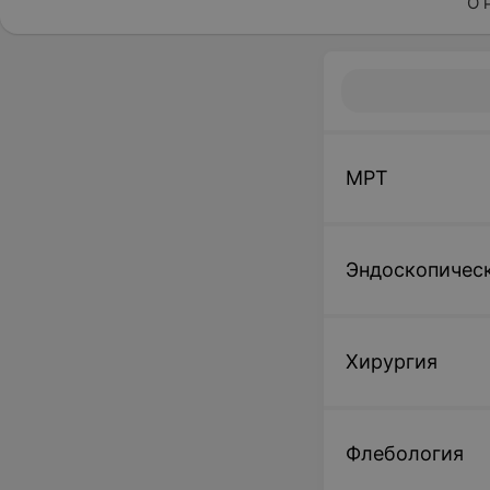
О 
МРТ
Эндоскопическ
Хирургия
Флебология