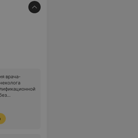
ия врача-
неколога
алификационной
без
го инструмента)
я