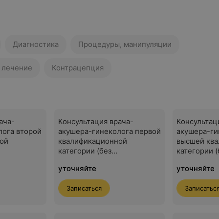
Диагностика
Процедуры, манипуляции
 лечение
Контрацепция
ача-
Консультация врача-
Консультац
лога второй
акушера-гинеколога первой
акушера-ги
ой
квалификационной
высшей кв
категории (без
категории (
струмента)
одноразового инструмента)
одноразово
уточняйте
уточняйте
Записаться
Записатьс