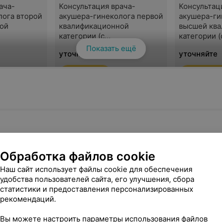
ача-
Консультация врача-
Консультац
лога второй
акушера-гинеколога первой
акушера-ги
ой
квалификационной
высшей кв
категории (с
категории (
использованием
использов
Показать ещё
уточняйте
уточняйте
струмента)
одноразового инструмента)
одноразово
Записаться
Записатьс
ача-
лога
тора
ук
Обработка файлов cookie
Наш сайт использует файлы cookie для обеспечения
удобства пользователей сайта, его улучшения, сбора
статистики и предоставления персонализированных
рекомендаций.
Вы можете настроить параметры использования файлов