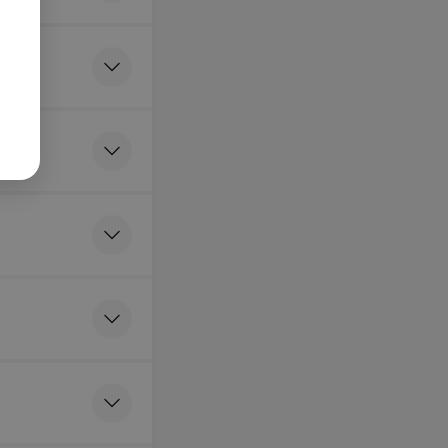
а на
ие в
и
ия расширенная
цервикального
з приема
)