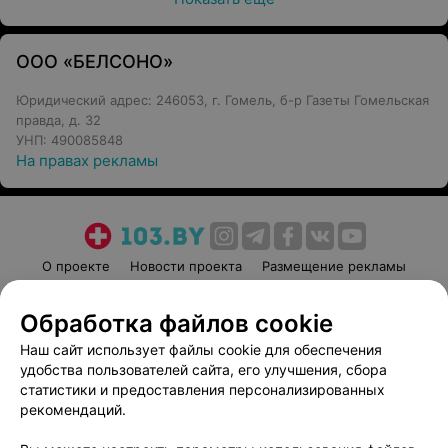
ООО «БЕЛСОНО»
Юридический адрес: 246053, г. Гомель, б-р Газеты Гомельская
правда, д. 32
УНП: 490085848
На правах рекламы
О проекте
Новости проекта
Размещение рекламы
Медицинский маркетинг
Публичный договор
Обработка файлов cookie
Пользовательское соглашение
Способы оплаты
Наш сайт использует файлы cookie для обеспечения
Вакансии
Партнеры
удобства пользователей сайта, его улучшения, сбора
Написать руководителю 103.by
статистики и предоставления персонализированных
Написать в поддержку
рекомендаций.
Персональные настройки cookie