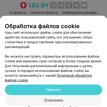
О проекте
Новости проекта
Размещение рекламы
Медицинский маркетинг
Публичный договор
Обработка файлов cookie
Пользовательское соглашение
Способы оплаты
Наш сайт использует файлы cookie для обеспечения
Вакансии
Партнеры
удобства пользователей сайта, его улучшения, сбора
Написать руководителю 103.by
статистики и предоставления персонализированных
Написать в поддержку
рекомендаций.
Персональные настройки cookie
Вы можете настроить параметры использования файлов
Обработка персональных данных
cookie или изменить свое согласие в более позднее время.
Для получения дополнительной информации о целях,
сроках и порядке использования файлов cookie вы
можете ознакомиться с нашей
Политикой обработки
файлов cookie
Принять
© 2026 ООО «Артокс Лаб», УНП 191700409
| 220012, Республика Беларусь,
г. Минск, улица Толбухина, 2, пом. 16 | help@103.by
Отклонить
Служба поддержки
+375 291212755